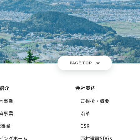
PAGE TOP
紹介
会社案内
木事業
ご挨拶・概要
築事業
沿革
R事業
CSR
ビングホーム
西村建設SDGs